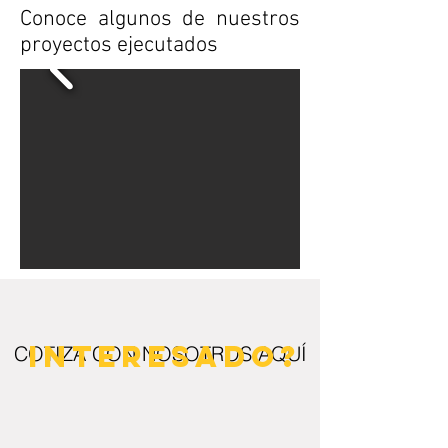
Conoce algunos de nuestros
proyectos ejecutados
INTERESADO?
COTIZA CON NOSOTROS
AQUÍ