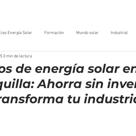
Portafolio
Empresa
Proyectos
cias Energía Solar
Formación
Mundo solar
Industrial
25
3 min de lectura
os de energía solar e
illa: Ahorra sin inver
ransforma tu industri