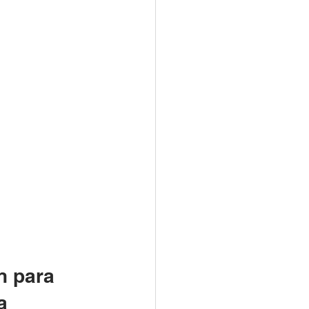
n para 
a