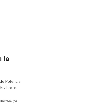
 la 
de Potencia 
ás ahorro.
nsivos, ya 