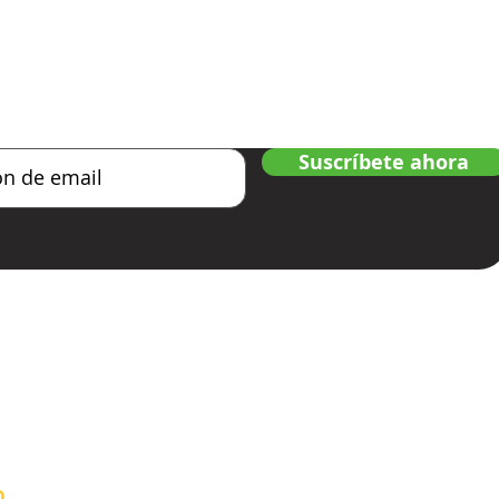
te y recibe noticias
Suscríbete ahora
O
LAR,
todos los derechos reservados | Launched by
GoRoc